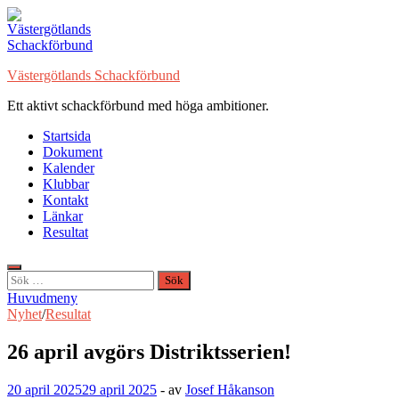
Hoppa
till
innehåll
Västergötlands Schackförbund
Ett aktivt schackförbund med höga ambitioner.
Startsida
Dokument
Kalender
Klubbar
Kontakt
Länkar
Resultat
Sök
efter:
Huvudmeny
Nyhet
/
Resultat
26 april avgörs Distriktsserien!
20 april 2025
29 april 2025
-
av
Josef Håkanson