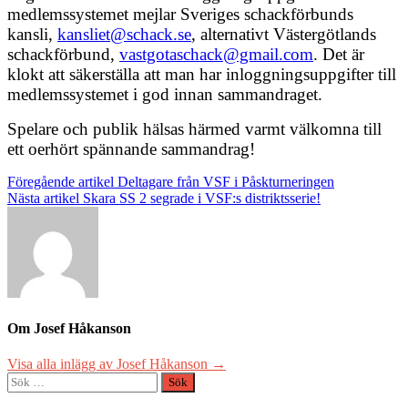
medlemssystemet mejlar Sveriges schackförbunds
kansli,
kansliet@schack.se
, alternativt Västergötlands
schackförbund,
vastgotaschack@gmail.com
. Det är
klokt att säkerställa att man har inloggningsuppgifter till
medlemssystemet i god innan sammandraget.
Spelare och publik hälsas härmed varmt välkomna till
ett oerhört spännande sammandrag!
Inläggsnavigering
Föregående artikel
Deltagare från VSF i Påskturneringen
Nästa artikel
Skara SS 2 segrade i VSF:s distriktsserie!
Om Josef Håkanson
Visa alla inlägg av Josef Håkanson →
Sök
efter: