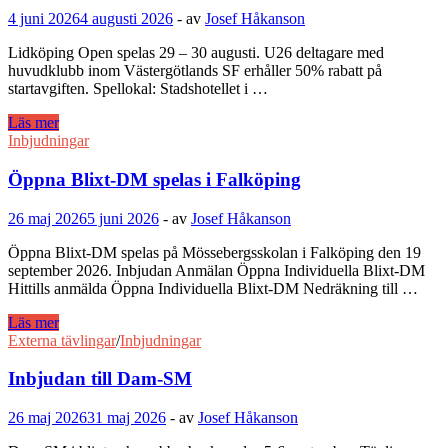
4 juni 2026
4 augusti 2026
-
av
Josef Håkanson
Lidköping Open spelas 29 – 30 augusti. U26 deltagare med
huvudklubb inom Västergötlands SF erhåller 50% rabatt på
startavgiften. Spellokal: Stadshotellet i …
Lägre
Läs mer
startavgift
Inbjudningar
i
Lidköping
Öppna Blixt-DM spelas i Falköping
Open
för
26 maj 2026
5 juni 2026
-
av
Josef Håkanson
medlemmar
upp
Öppna Blixt-DM spelas på Mössebergsskolan i Falköping den 19
till
september 2026. Inbjudan Anmälan Öppna Individuella Blixt-DM
26
Hittills anmälda Öppna Individuella Blixt-DM Nedräkning till …
år.
Öppna
Läs mer
Blixt-
Externa tävlingar
/
Inbjudningar
DM
spelas
Inbjudan till Dam-SM
i
Falköping
26 maj 2026
31 maj 2026
-
av
Josef Håkanson