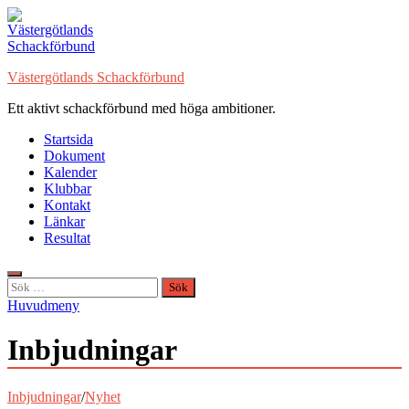
Hoppa
till
innehåll
Västergötlands Schackförbund
Ett aktivt schackförbund med höga ambitioner.
Startsida
Dokument
Kalender
Klubbar
Kontakt
Länkar
Resultat
Sök
efter:
Huvudmeny
Inbjudningar
Inbjudningar
/
Nyhet