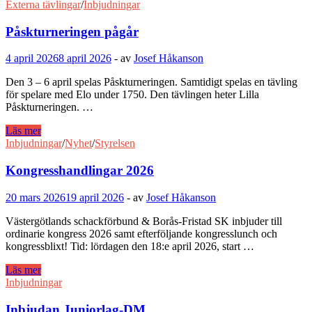
till
Externa tävlingar
/
Inbjudningar
Damallsvenskan
Påskturneringen pågår
4 april 2026
8 april 2026
-
av
Josef Håkanson
Den 3 – 6 april spelas Påskturneringen. Samtidigt spelas en tävling
för spelare med Elo under 1750. Den tävlingen heter Lilla
Påskturneringen. …
Påskturneringen
Läs mer
pågår
Inbjudningar
/
Nyhet
/
Styrelsen
Kongresshandlingar 2026
20 mars 2026
19 april 2026
-
av
Josef Håkanson
Västergötlands schackförbund & Borås-Fristad SK inbjuder till
ordinarie kongress 2026 samt efterföljande kongresslunch och
kongressblixt! Tid: lördagen den 18:e april 2026, start …
Kongresshandlingar
Läs mer
2026
Inbjudningar
Inbjudan Juniorlag-DM