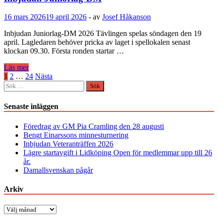
16 mars 2026
19 april 2026
-
av
Josef Håkanson
Inbjudan Juniorlag-DM 2026 Tävlingen spelas söndagen den 19
april. Lagledaren behöver pricka av laget i spellokalen senast
klockan 09.30. Första ronden startar …
Inbjudan
Läs mer
Juniorlag-
Sidnumrering
1
2
…
24
Nästa
DM
Sök
för
efter:
inlägg
Senaste inläggen
Föredrag av GM Pia Cramling den 28 augusti
Bengt Einarssons minnesturnering
Inbjudan Veteranträffen 2026
Lägre startavgift i Lidköping Open för medlemmar upp till 26
år.
Damallsvenskan pågår
Arkiv
Arkiv