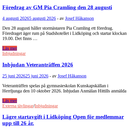
Föredrag av GM Pia Cramling den 28 augusti
4 augusti 2026
5 augusti 2026
-
av
Josef Håkanson
Den 28 augusti håller stormästaren Pia Cramling ett föredrag.
Föredraget äger rum på Stadshotellet i Lidköping och startar klockan
19.00. Det finns …
Föredrag
Läs mer
av
Inbjudningar
GM
Pia
Inbjudan Veteranträffen 2026
Cramling
den
25 juni 2026
25 juni 2026
-
av
Josef Håkanson
28
augusti
Veteranträffen spelas på gymnasieskolan Kunskapskällan i
Herrljunga den 10 oktober 2026. Inbjudan Anmälan Hittills anmälda
Inbjudan
Läs mer
Veteranträffen
Externa tävlingar
/
Inbjudningar
2026
Lägre startavgift i Lidköping Open för medlemmar
upp till 26 år.