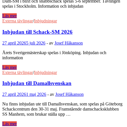
Dam-SM i blixt och snabbschack spelas 5-6 september. Tävlingen
spelas i Stockholm. Information och inbjudan
Inbjudan
Läs mer
till
Externa tävlingar
/
Inbjudningar
Dam-
SM
Inbjudan till Schack-SM 2026
27 april 2026
5 juli 2026
-
av
Josef Håkanson
Årets Sverigemästerskap spelas i Jönköping. Inbjudan och
information
Inbjudan
Läs mer
till
Externa tävlingar
/
Inbjudningar
Schack-
SM
Inbjudan till Damallsvenskan
2026
27 april 2026
1 maj 2026
-
av
Josef Håkanson
Nu finns inbjudan ute till Damallsvenskan, som spelas på Göteborg
Schackcentrum den 30-31 maj. Framstående damschacksklubben
SS Manhem, som brukar ställa upp …
Inbjudan
Läs mer