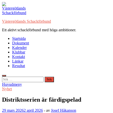
Hoppa
till
innehåll
Västergötlands Schackförbund
Ett aktivt schackförbund med höga ambitioner.
Startsida
Dokument
Kalender
Klubbar
Kontakt
Länkar
Resultat
Sök
efter:
Huvudmeny
Nyhet
Distriktsserien är färdigspelad
29 mars 2026
2 april 2026
-
av
Josef Håkanson