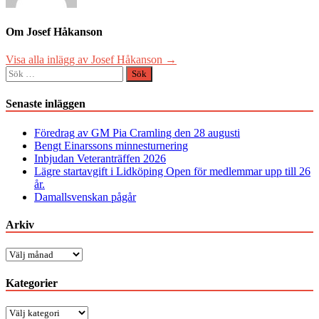
Om Josef Håkanson
Visa alla inlägg av Josef Håkanson →
Sök
efter:
Senaste inläggen
Föredrag av GM Pia Cramling den 28 augusti
Bengt Einarssons minnesturnering
Inbjudan Veteranträffen 2026
Lägre startavgift i Lidköping Open för medlemmar upp till 26
år.
Damallsvenskan pågår
Arkiv
Arkiv
Kategorier
Kategorier