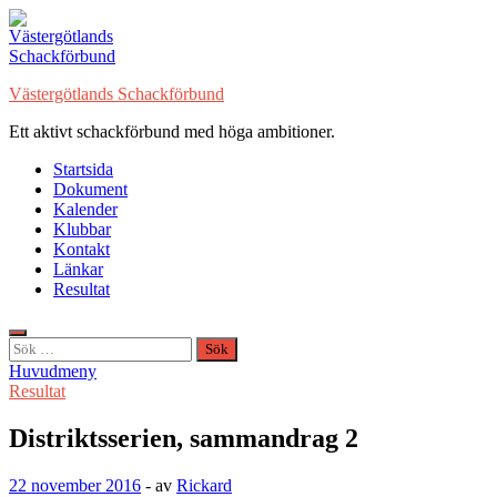
Hoppa
till
innehåll
Västergötlands Schackförbund
Ett aktivt schackförbund med höga ambitioner.
Startsida
Dokument
Kalender
Klubbar
Kontakt
Länkar
Resultat
Sök
efter:
Huvudmeny
Resultat
Distriktsserien, sammandrag 2
22 november 2016
-
av
Rickard