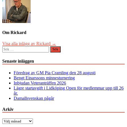
Om Rickard
Visa alla inlägg av Rickard →
Sök
efter:
Senaste inläggen
Föredrag av GM Pia Cramling den 28 augusti
Bengt Einarssons minnesturnering
Inbjudan Veteranträffen 2026
Lägre startavgift i Lidköping Open för medlemmar upp till 26
år.
Damallsvenskan pågår
Arkiv
Arkiv