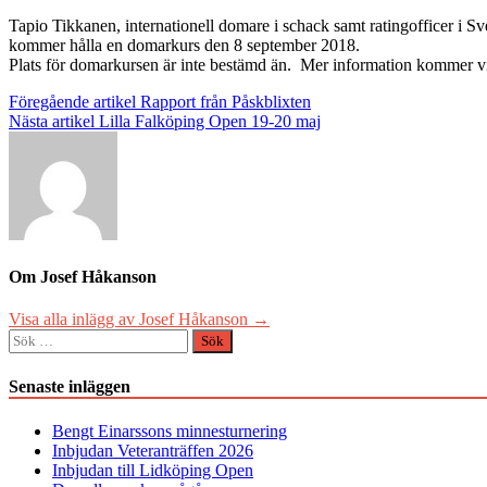
Tapio Tikkanen, internationell domare i schack samt ratingofficer i S
kommer hålla en domarkurs den 8 september 2018.
Plats för domarkursen är inte bestämd än. Mer information kommer vid e
Inläggsnavigering
Föregående artikel
Rapport från Påskblixten
Nästa artikel
Lilla Falköping Open 19-20 maj
Om Josef Håkanson
Visa alla inlägg av Josef Håkanson →
Sök
efter:
Senaste inläggen
Bengt Einarssons minnesturnering
Inbjudan Veteranträffen 2026
Inbjudan till Lidköping Open