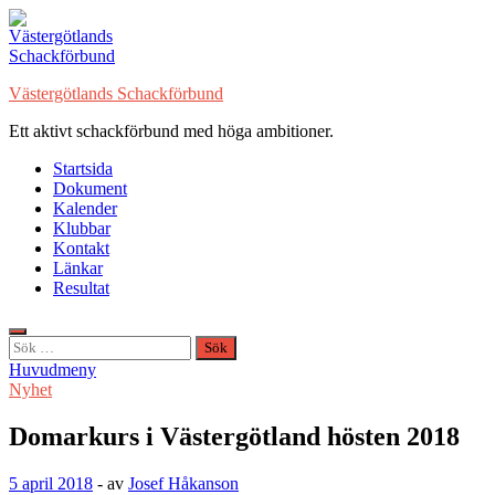
Hoppa
till
innehåll
Västergötlands Schackförbund
Ett aktivt schackförbund med höga ambitioner.
Startsida
Dokument
Kalender
Klubbar
Kontakt
Länkar
Resultat
Sök
efter:
Huvudmeny
Nyhet
Domarkurs i Västergötland hösten 2018
5 april 2018
-
av
Josef Håkanson