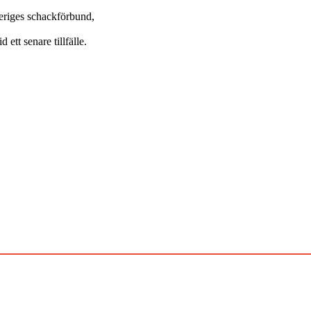
veriges schackförbund,
tt senare tillfälle.