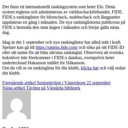
Det finns ett internationellt rankingsystem som heter Elo. Detta
system regleras och administreras av världsschackförbundet, FIDE.
FIDE:s rankinglistor för blixtschack, snabbschack och långpartier
uppdateras en gång i månaden. De nya rankinglistorna publiceras på
FIDE:s hemsida den sista dagen i månaden och börjar gälla nästa
dag.
Idag är det 1 september och nya rankinglistor har alltså trätt i kraft.
Spelare kan gå till
https://ratings.fide.com/
och söka på sitt FIDE-ID
eller sitt namn för att hitta sitt/sina rankingtal. Observera att svenska
bokstäver inte förekommer i FIDE:s databas, exempelvis heter
undertecknad Hakanson istället för Håkanson.
Om du vill se en rankinglista för din klubb,
klicka här
och välj sedan
din klubb.
Inläggsnavigering
Föregående artikel
Seniortävling i Vänersborg 22 september
Nästa artikel
Tävling på Vårgårda bibliotek