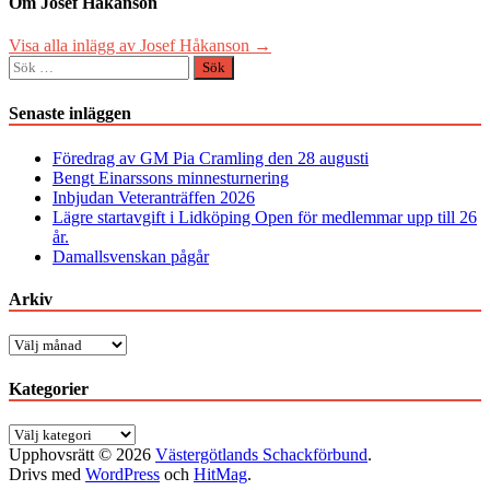
Om Josef Håkanson
Visa alla inlägg av Josef Håkanson →
Sök
efter:
Senaste inläggen
Föredrag av GM Pia Cramling den 28 augusti
Bengt Einarssons minnesturnering
Inbjudan Veteranträffen 2026
Lägre startavgift i Lidköping Open för medlemmar upp till 26
år.
Damallsvenskan pågår
Arkiv
Arkiv
Kategorier
Kategorier
Upphovsrätt © 2026
Västergötlands Schackförbund
.
Drivs med
WordPress
och
HitMag
.