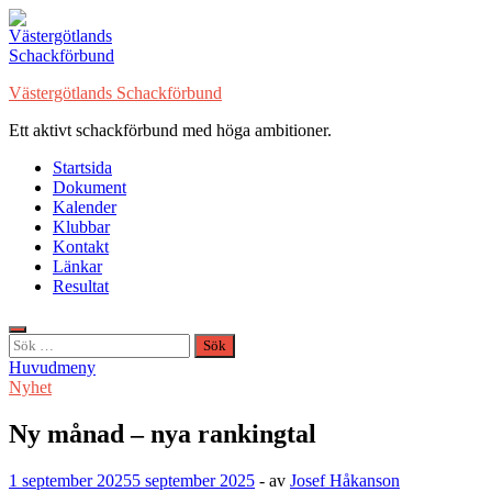
Hoppa
till
innehåll
Västergötlands Schackförbund
Ett aktivt schackförbund med höga ambitioner.
Startsida
Dokument
Kalender
Klubbar
Kontakt
Länkar
Resultat
Sök
efter:
Huvudmeny
Nyhet
Ny månad – nya rankingtal
1 september 2025
5 september 2025
-
av
Josef Håkanson