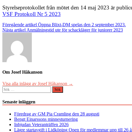
Styrelseprotokollet från mötet den 14 maj 2023 är public
VSF Protokoll Nr 5 2023
Inläggsnavigering
Föregående artikel
Öppna Blixt-DM spelas den 2 september 2023.
Nästa artikel
Anmälningstid ute för schackläger för juniorer 2023
Om Josef Håkanson
Visa alla inlägg av Josef Håkanson →
Sök
efter:
Senaste inläggen
Föredrag av GM Pia Cramling den 28 augusti
Bengt Einarssons minnesturnering
Inbjudan Veteranträffen 2026
Lägre startavgift i Lidköping Open för medlemmar upp till 26 å