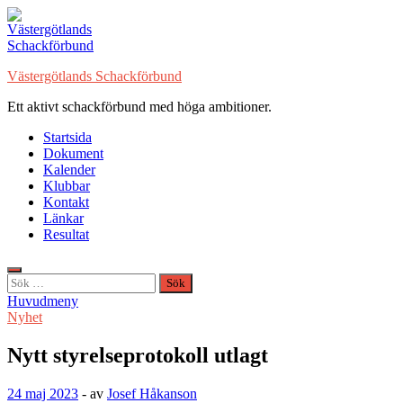
Hoppa
till
innehåll
Västergötlands Schackförbund
Ett aktivt schackförbund med höga ambitioner.
Startsida
Dokument
Kalender
Klubbar
Kontakt
Länkar
Resultat
Sök
efter:
Huvudmeny
Nyhet
Nytt styrelseprotokoll utlagt
24 maj 2023
-
av
Josef Håkanson