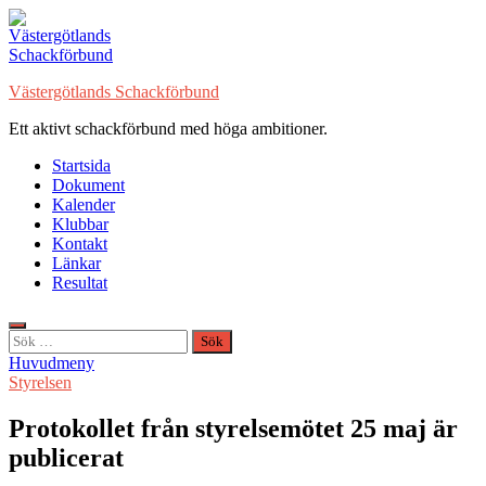
Hoppa
till
innehåll
Västergötlands Schackförbund
Ett aktivt schackförbund med höga ambitioner.
Startsida
Dokument
Kalender
Klubbar
Kontakt
Länkar
Resultat
Sök
efter:
Huvudmeny
Styrelsen
Protokollet från styrelsemötet 25 maj är
publicerat