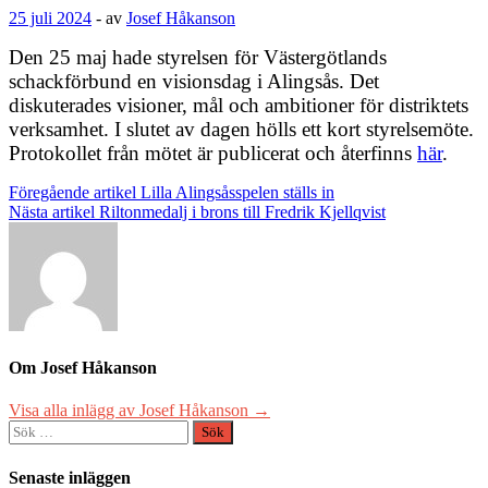
25 juli 2024
-
av
Josef Håkanson
Den 25 maj hade styrelsen för Västergötlands
schackförbund en visionsdag i Alingsås. Det
diskuterades visioner, mål och ambitioner för distriktets
verksamhet. I slutet av dagen hölls ett kort styrelsemöte.
Protokollet från mötet är publicerat och återfinns
här
.
Inläggsnavigering
Föregående artikel
Lilla Alingsåsspelen ställs in
Nästa artikel
Riltonmedalj i brons till Fredrik Kjellqvist
Om Josef Håkanson
Visa alla inlägg av Josef Håkanson →
Sök
efter:
Senaste inläggen