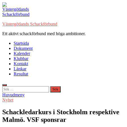
Hoppa
till
innehåll
Västergötlands Schackförbund
Ett aktivt schackförbund med höga ambitioner.
Startsida
Dokument
Kalender
Klubbar
Kontakt
Länkar
Resultat
Sök
efter:
Huvudmeny
Nyhet
Schackledarkurs i Stockholm respektive
Malmö. VSF sponsrar