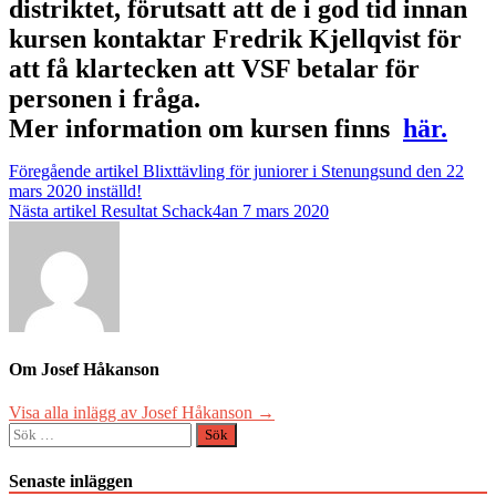
distriktet, förutsatt att de i god tid innan
kursen kontaktar Fredrik Kjellqvist för
att få klartecken att VSF betalar för
personen i fråga.
Mer information om kursen finns
här.
Inläggsnavigering
Föregående artikel
Blixttävling för juniorer i Stenungsund den 22
mars 2020 inställd!
Nästa artikel
Resultat Schack4an 7 mars 2020
Om Josef Håkanson
Visa alla inlägg av Josef Håkanson →
Sök
efter:
Senaste inläggen