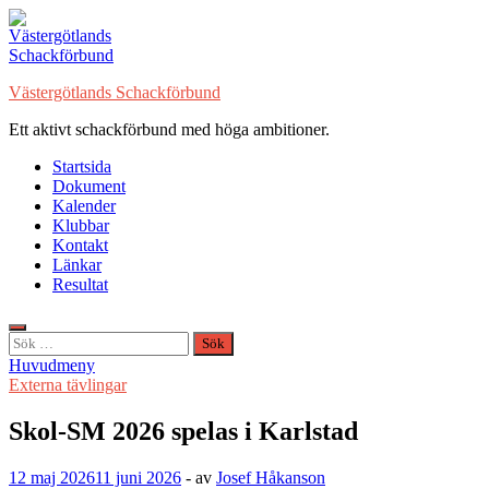
Hoppa
till
innehåll
Västergötlands Schackförbund
Ett aktivt schackförbund med höga ambitioner.
Startsida
Dokument
Kalender
Klubbar
Kontakt
Länkar
Resultat
Sök
efter:
Huvudmeny
Externa tävlingar
Skol-SM 2026 spelas i Karlstad
12 maj 2026
11 juni 2026
-
av
Josef Håkanson