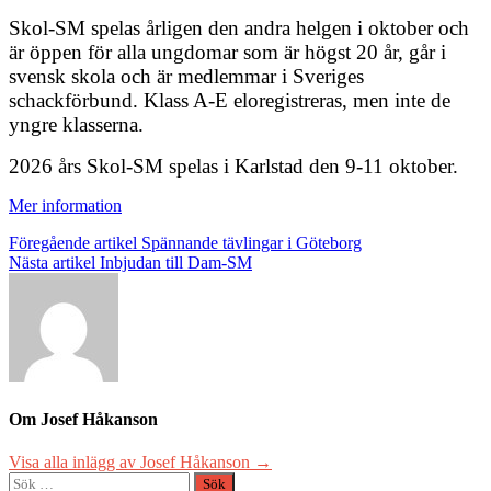
Skol-SM spelas årligen den andra helgen i oktober och
är öppen för alla ungdomar som är högst 20 år, går i
svensk skola och är medlemmar i Sveriges
schackförbund. Klass A-E eloregistreras, men inte de
yngre klasserna.
2026 års Skol-SM spelas i Karlstad den 9-11 oktober.
Mer information
Inläggsnavigering
Föregående artikel
Spännande tävlingar i Göteborg
Nästa artikel
Inbjudan till Dam-SM
Om Josef Håkanson
Visa alla inlägg av Josef Håkanson →
Sök