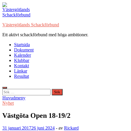
Hoppa
till
innehåll
Västergötlands Schackförbund
Ett aktivt schackförbund med höga ambitioner.
Startsida
Dokument
Kalender
Klubbar
Kontakt
Länkar
Resultat
Sök
efter:
Huvudmeny
Nyhet
Västgöta Open 18-19/2
31 januari 2017
26 juni 2024
-
av
Rickard