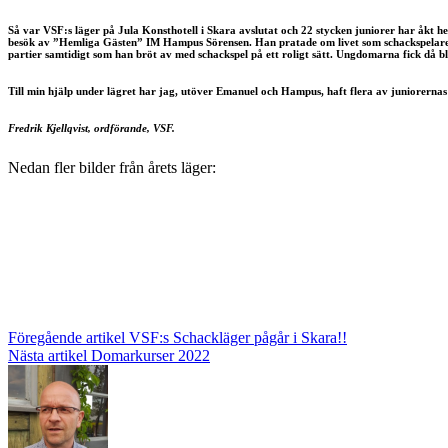
Så var VSF:s läger på Jula Konsthotell i Skara avslutat och 22 stycken juniorer har åkt
besök av ”Hemliga Gästen” IM Hampus Sörensen. Han pratade om livet som schackspelare oc
partier samtidigt som han bröt av med schackspel på ett roligt sätt. Ungdomarna fick då bl.
Till min hjälp under lägret har jag, utöver Emanuel och Hampus, haft flera av juniorernas f
Fredrik Kjellqvist, ordförande, VSF.
Nedan fler bilder från årets läger:
Inläggsnavigering
Föregående artikel
VSF:s Schackläger pågår i Skara!!
Nästa artikel
Domarkurser 2022