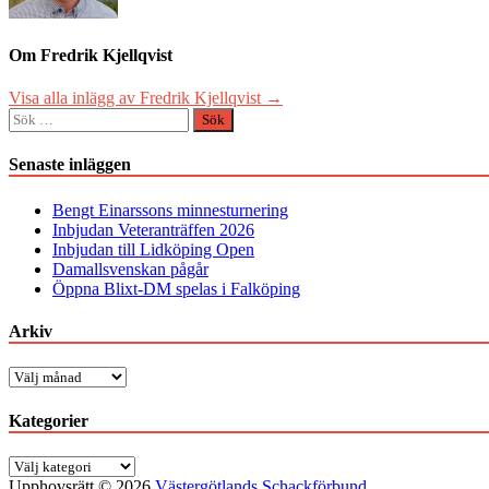
Om Fredrik Kjellqvist
Visa alla inlägg av Fredrik Kjellqvist →
Sök
efter:
Senaste inläggen
Bengt Einarssons minnesturnering
Inbjudan Veteranträffen 2026
Inbjudan till Lidköping Open
Damallsvenskan pågår
Öppna Blixt-DM spelas i Falköping
Arkiv
Arkiv
Kategorier
Kategorier
Upphovsrätt © 2026
Västergötlands Schackförbund
.