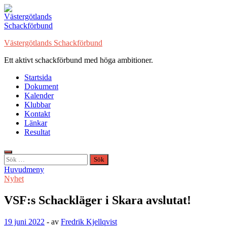
Hoppa
till
innehåll
Västergötlands Schackförbund
Ett aktivt schackförbund med höga ambitioner.
Startsida
Dokument
Kalender
Klubbar
Kontakt
Länkar
Resultat
Sök
efter:
Huvudmeny
Nyhet
VSF:s Schackläger i Skara avslutat!
19 juni 2022
-
av
Fredrik Kjellqvist