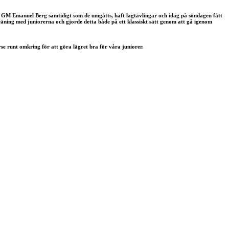
d GM Emanuel Berg samtidigt som de umgåtts, haft lagtävlingar och idag på söndagen fått
ning med juniorerna och gjorde detta både på ett klassiskt sätt genom att gå igenom
rse runt omkring för att göra lägret bra för våra juniorer.