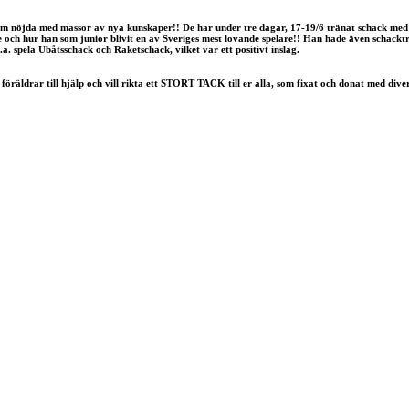
 hem nöjda med massor av nya kunskaper!! De har under tre dagar, 17-19/6 tränat schack me
h hur han som junior blivit en av Sveriges mest lovande spelare!! Han hade även schackträ
a. spela Ubåtsschack och Raketschack, vilket var ett positivt inslag.
öräldrar till hjälp och vill rikta ett STORT TACK till er alla, som fixat och donat med dive