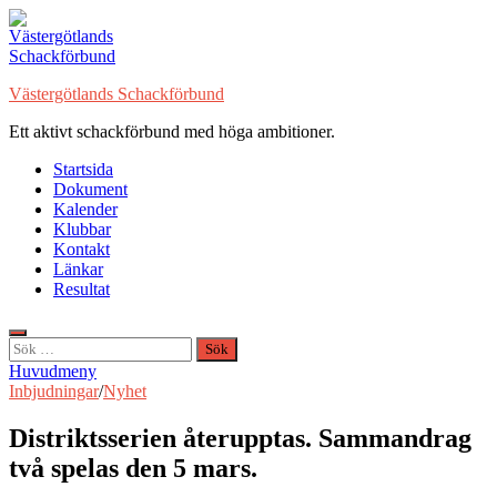
Hoppa
till
innehåll
Västergötlands Schackförbund
Ett aktivt schackförbund med höga ambitioner.
Startsida
Dokument
Kalender
Klubbar
Kontakt
Länkar
Resultat
Sök
efter:
Huvudmeny
Inbjudningar
/
Nyhet
Distriktsserien återupptas. Sammandrag
två spelas den 5 mars.