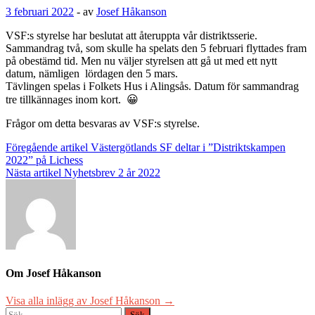
3 februari 2022
-
av
Josef Håkanson
VSF:s styrelse har beslutat att återuppta vår distriktsserie.
Sammandrag två, som skulle ha spelats den 5 februari flyttades fram
på obestämd tid. Men nu väljer styrelsen att gå ut med ett nytt
datum, nämligen lördagen den 5 mars.
Tävlingen spelas i Folkets Hus i Alingsås. Datum för sammandrag
tre tillkännages inom kort. 😀
Frågor om detta besvaras av VSF:s styrelse.
Inläggsnavigering
Föregående artikel
Västergötlands SF deltar i ”Distriktskampen
2022” på Lichess
Nästa artikel
Nyhetsbrev 2 år 2022
Om Josef Håkanson
Visa alla inlägg av Josef Håkanson →
Sök