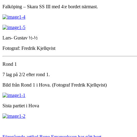
Falköping – Skara SS III med 4:e bordet närmast.
Lars- Gustav ½-½
Fotograf: Fredrik Kjellqvist
Rond 1
7 lag på 2/2 efter rond 1.
Bild från Rond 1 i Hova. (Fotograf Fredrik Kjellqvist)
Sista partiet i Hova
Föregående artikel
Rune Emanuelsson har gått bort