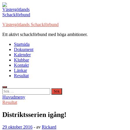
Hoppa
till
innehåll
Västergötlands Schackförbund
Ett aktivt schackförbund med höga ambitioner.
Startsida
Dokument
Kalender
Klubbar
Kontakt
Länkar
Resultat
Sök
efter:
Huvudmeny
Resultat
Distriktsserien igång!
29 oktober 2016
-
av
Rickard