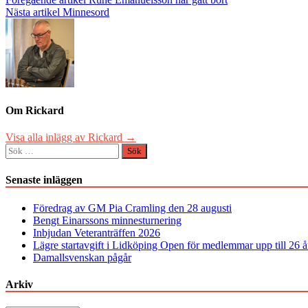
Inläggsnavigering
Nästa artikel
Minnesord
Om Rickard
Visa alla inlägg av Rickard →
Sök
efter:
Senaste inläggen
Föredrag av GM Pia Cramling den 28 augusti
Bengt Einarssons minnesturnering
Inbjudan Veteranträffen 2026
Lägre startavgift i Lidköping Open för medlemmar upp till 26 å
Damallsvenskan pågår
Arkiv