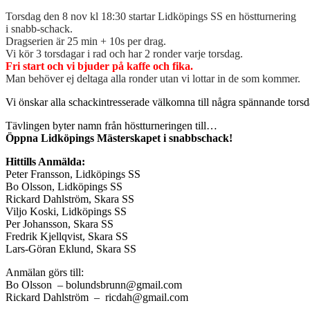
Torsdag den 8 nov kl 18:30 startar Lidköpings SS en höstturnering
i snabb-schack.
Dragserien är 25 min + 10s per drag.
Vi kör 3 torsdagar i rad och har 2 ronder varje torsdag.
Fri start och vi bjuder på kaffe och fika.
Man behöver ej deltaga alla ronder utan vi lottar in de som kommer.
Vi önskar alla schackintresserade välkomna till några spännande torsd
Tävlingen byter namn från höstturneringen till…
Öppna Lidköpings Mästerskapet i snabbschack!
Hittills Anmälda:
Peter Fransson, Lidköpings SS
Bo Olsson, Lidköpings SS
Rickard Dahlström, Skara SS
Viljo Koski, Lidköpings SS
Per Johansson, Skara SS
Fredrik Kjellqvist, Skara SS
Lars-Göran Eklund, Skara SS
Anmälan görs till:
Bo Olsson – bolundsbrunn@gmail.com
Rickard Dahlström – ricdah@gmail.com