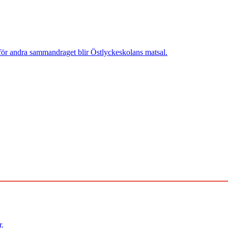
s för andra sammandraget blir Östlyckeskolans matsal.
r.