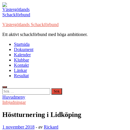
Hoppa
till
innehåll
Västergötlands Schackförbund
Ett aktivt schackförbund med höga ambitioner.
Startsida
Dokument
Kalender
Klubbar
Kontakt
Länkar
Resultat
Sök
efter:
Huvudmeny
Inbjudningar
Höstturnering i Lidköping
1 november 2018
-
av
Rickard