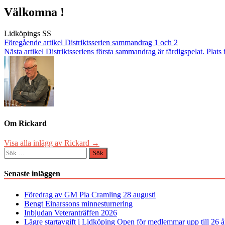
Välkomna !
Lidköpings SS
Inläggsnavigering
Föregående artikel
Distriktsserien sammandrag 1 och 2
Nästa artikel
Distriktsseriens första sammandrag är färdigspelat. Plat
Om Rickard
Visa alla inlägg av Rickard →
Sök
efter:
Senaste inläggen
Föredrag av GM Pia Cramling 28 augusti
Bengt Einarssons minnesturnering
Inbjudan Veteranträffen 2026
Lägre startavgift i Lidköping Open för medlemmar upp till 26 å