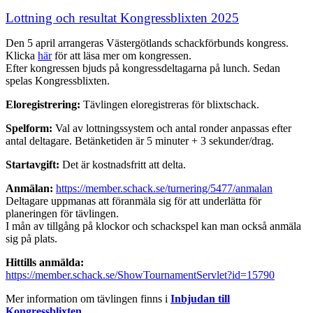
Lottning och resultat Kongressblixten 2025
Den 5 april arrangeras Västergötlands schackförbunds kongress.
Klicka
här
för att läsa mer om kongressen.
Efter kongressen bjuds på kongressdeltagarna på lunch. Sedan
spelas Kongressblixten.
Eloregistrering:
Tävlingen eloregistreras för blixtschack.
Spelform:
Val av lottningssystem och antal ronder anpassas efter
antal deltagare. Betänketiden är 5 minuter + 3 sekunder/drag.
Startavgift:
Det är kostnadsfritt att delta.
Anmälan:
https://member.schack.se/turnering/5477/anmalan
Deltagare uppmanas att föranmäla sig för att underlätta för
planeringen för tävlingen.
I mån av tillgång på klockor och schackspel kan man också anmäla
sig på plats.
Hittills anmälda:
https://member.schack.se/ShowTournamentServlet?id=15790
Mer information om tävlingen finns i
Inbjudan till
Kongressblixten
.