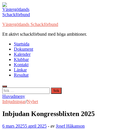
Hoppa
till
innehåll
Västergötlands Schackförbund
Ett aktivt schackförbund med höga ambitioner.
Startsida
Dokument
Kalender
Klubbar
Kontakt
Länkar
Resultat
Sök
efter:
Huvudmeny
Inbjudningar
/
Nyhet
Inbjudan Kongressblixten 2025
6 mars 2025
5 april 2025
-
av
Josef Håkanson