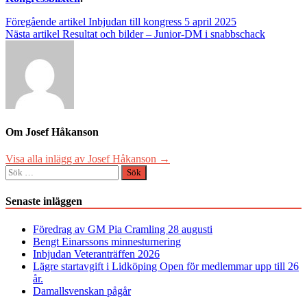
Inläggsnavigering
Föregående artikel
Inbjudan till kongress 5 april 2025
Nästa artikel
Resultat och bilder – Junior-DM i snabbschack
Om Josef Håkanson
Visa alla inlägg av Josef Håkanson →
Sök
efter:
Senaste inläggen
Föredrag av GM Pia Cramling 28 augusti
Bengt Einarssons minnesturnering
Inbjudan Veteranträffen 2026
Lägre startavgift i Lidköping Open för medlemmar upp till 26
år.
Damallsvenskan pågår