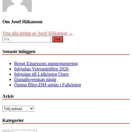
Om Josef Håkanson
Visa alla inlägg av Josef Håkanson →
Sök
efter:
Senaste inläggen
Bengt Einarssons minnesturnering
Inbjudan Veteranträffen 2026
Inbjudan till Lidköping Open
Damallsvenskan pågår
Öppna Blixt-DM spelas i Falköping
Arkiv
Arkiv
Kategorier