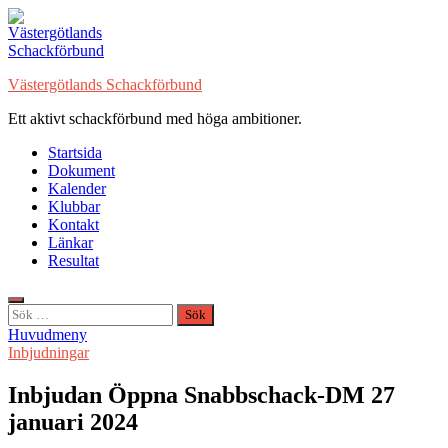
Hoppa
till
innehåll
Västergötlands Schackförbund
Ett aktivt schackförbund med höga ambitioner.
Startsida
Dokument
Kalender
Klubbar
Kontakt
Länkar
Resultat
Sök
efter:
Huvudmeny
Inbjudningar
Inbjudan Öppna Snabbschack-DM 27
januari 2024