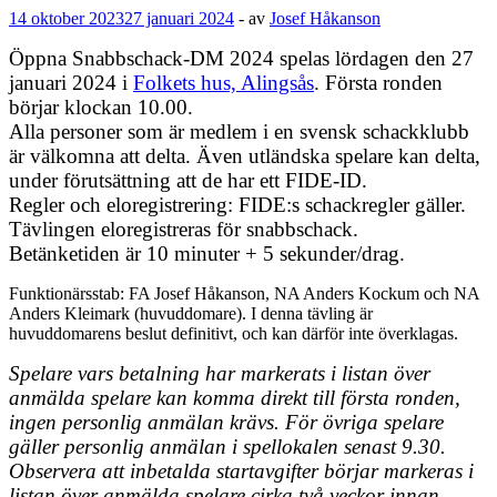
14 oktober 2023
27 januari 2024
-
av
Josef Håkanson
Öppna Snabbschack-DM 2024 spelas lördagen den 27
januari 2024 i
Folkets hus, Alingsås
. Första ronden
börjar klockan 10.00.
Alla personer som är medlem i en svensk schackklubb
är välkomna att delta. Även utländska spelare kan delta,
under förutsättning att de har ett FIDE-ID.
Regler och eloregistrering: FIDE:s schackregler gäller.
Tävlingen eloregistreras för snabbschack.
Betänketiden är 10 minuter + 5 sekunder/drag.
Funktionärsstab: FA Josef Håkanson, NA Anders Kockum och NA
Anders Kleimark (huvuddomare). I denna tävling är
huvuddomarens beslut definitivt, och kan därför inte överklagas.
Spelare vars betalning har markerats i listan över
anmälda spelare kan komma direkt till första ronden,
ingen personlig anmälan krävs. För övriga spelare
gäller personlig anmälan i spellokalen senast 9.30.
Observera att inbetalda startavgifter börjar markeras i
listan över anmälda spelare cirka två veckor innan