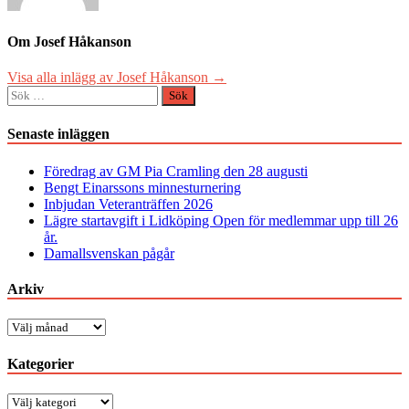
Om Josef Håkanson
Visa alla inlägg av Josef Håkanson →
Sök
efter:
Senaste inläggen
Föredrag av GM Pia Cramling den 28 augusti
Bengt Einarssons minnesturnering
Inbjudan Veteranträffen 2026
Lägre startavgift i Lidköping Open för medlemmar upp till 26
år.
Damallsvenskan pågår
Arkiv
Arkiv
Kategorier
Kategorier