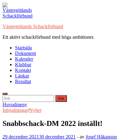
Hoppa
till
innehåll
Västergötlands Schackförbund
Ett aktivt schackförbund med höga ambitioner.
Startsida
Dokument
Kalender
Klubbar
Kontakt
Länkar
Resultat
Sök
efter:
Huvudmeny
Inbjudningar
/
Nyhet
Snabbschack-DM 2022 inställt!
29 december 2021
30 december 2021
-
av
Josef Håkanson