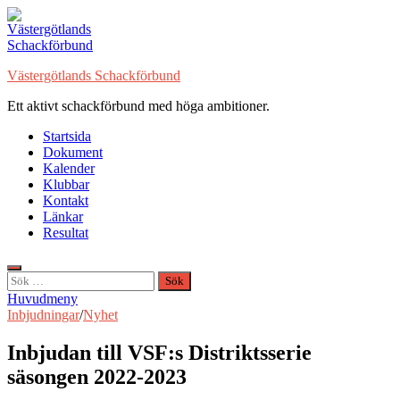
Hoppa
till
innehåll
Västergötlands Schackförbund
Ett aktivt schackförbund med höga ambitioner.
Startsida
Dokument
Kalender
Klubbar
Kontakt
Länkar
Resultat
Sök
efter:
Huvudmeny
Inbjudningar
/
Nyhet
Inbjudan till VSF:s Distriktsserie
säsongen 2022-2023