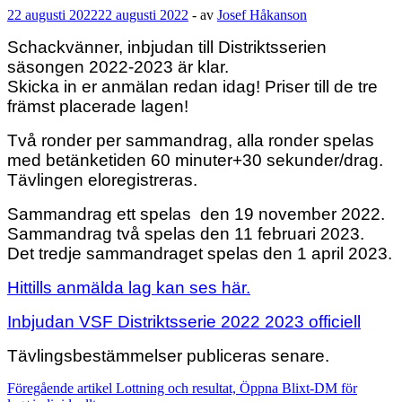
22 augusti 2022
22 augusti 2022
-
av
Josef Håkanson
Schackvänner, inbjudan till Distriktsserien
säsongen 2022-2023 är klar.
Skicka in er anmälan redan idag! Priser till de tre
främst placerade lagen!
Två ronder per sammandrag, alla ronder spelas
med betänketiden 60 minuter+30 sekunder/drag.
Tävlingen eloregistreras.
Sammandrag ett spelas den 19 november 2022.
Sammandrag två spelas den 11 februari 2023.
Det tredje sammandraget spelas den 1 april 2023.
Hittills anmälda lag kan ses här.
Inbjudan VSF Distriktsserie 2022 2023 officiell
Tävlingsbestämmelser publiceras senare.
Inläggsnavigering
Föregående artikel
Lottning och resultat, Öppna Blixt-DM för