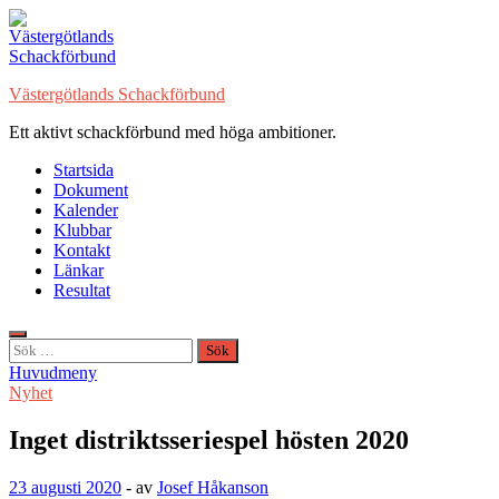
Hoppa
till
innehåll
Västergötlands Schackförbund
Ett aktivt schackförbund med höga ambitioner.
Startsida
Dokument
Kalender
Klubbar
Kontakt
Länkar
Resultat
Sök
efter:
Huvudmeny
Nyhet
Inget distriktsseriespel hösten 2020
23 augusti 2020
-
av
Josef Håkanson