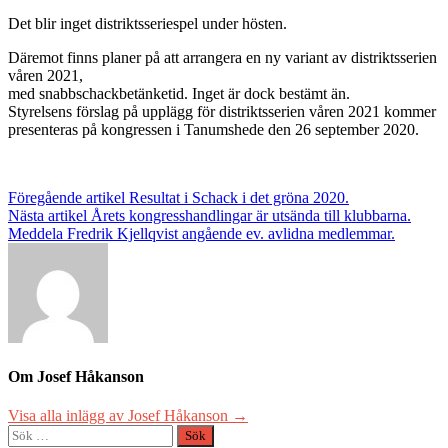
Det blir inget distriktsseriespel under hösten.
Däremot finns planer på att arrangera en ny variant av distriktsserien
våren 2021,
med snabbschackbetänketid. Inget är dock bestämt än.
Styrelsens förslag på upplägg för distriktsserien våren 2021 kommer
presenteras på kongressen i Tanumshede den 26 september 2020.
Inläggsnavigering
Föregående artikel
Resultat i Schack i det gröna 2020.
Nästa artikel
Årets kongresshandlingar är utsända till klubbarna.
Meddela Fredrik Kjellqvist angående ev. avlidna medlemmar.
Om Josef Håkanson
Visa alla inlägg av Josef Håkanson →
Sök