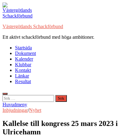
Hoppa
till
innehåll
Västergötlands Schackförbund
Ett aktivt schackförbund med höga ambitioner.
Startsida
Dokument
Kalender
Klubbar
Kontakt
Länkar
Resultat
Sök
efter:
Huvudmeny
Inbjudningar
/
Nyhet
Kallelse till kongress 25 mars 2023 i
Ulricehamn