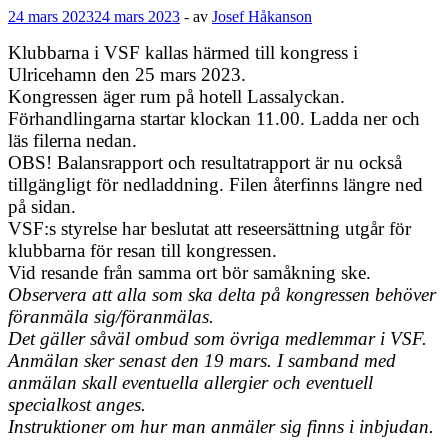
24 mars 2023
24 mars 2023
-
av
Josef Håkanson
Klubbarna i VSF kallas härmed till kongress i
Ulricehamn den 25 mars 2023.
Kongressen äger rum på hotell Lassalyckan.
Förhandlingarna startar klockan 11.00. Ladda ner och
läs filerna nedan.
OBS! Balansrapport och resultatrapport är nu också
tillgängligt för nedladdning. Filen återfinns längre ned
på sidan.
VSF:s styrelse har beslutat att reseersättning utgår för
klubbarna för resan till kongressen.
Vid resande från samma ort bör samåkning ske.
Observera att alla som ska delta på kongressen behöver
föranmäla sig/föranmälas.
Det gäller såväl ombud som övriga medlemmar i VSF.
Anmälan sker senast den 19 mars. I samband med
anmälan skall eventuella allergier och eventuell
specialkost anges.
Instruktioner om hur man anmäler sig finns i inbjudan.