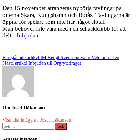
Den 15 november arrangeras nybörjartävlingar på
orterna Skara, Kungshamn och Borås. Tävlingarna är
öppna för spelare som inte har något elotal.
Man behöver inte vara med i en schackklubb för att
delta.
Inbjudan
Inläggsnavigering
Föregående artikel
IM Bengt Svensson vann Veteranträffen
Nästa artikel
Inbjudan till Örgrytedraget
Om Josef Håkanson
Visa alla inlägg av Josef Håkanson →
Sök
efter:
Senaste inläggen