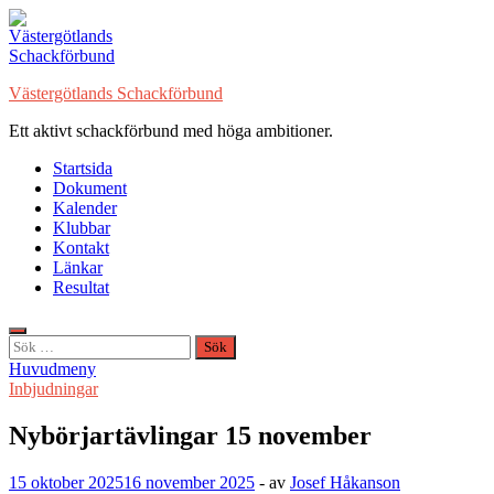
Hoppa
till
innehåll
Västergötlands Schackförbund
Ett aktivt schackförbund med höga ambitioner.
Startsida
Dokument
Kalender
Klubbar
Kontakt
Länkar
Resultat
Sök
efter:
Huvudmeny
Inbjudningar
Nybörjartävlingar 15 november
15 oktober 2025
16 november 2025
-
av
Josef Håkanson