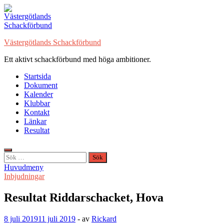
Hoppa
till
innehåll
Västergötlands Schackförbund
Ett aktivt schackförbund med höga ambitioner.
Startsida
Dokument
Kalender
Klubbar
Kontakt
Länkar
Resultat
Sök
efter:
Huvudmeny
Inbjudningar
Resultat Riddarschacket, Hova
8 juli 2019
11 juli 2019
-
av
Rickard