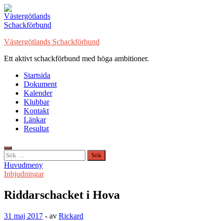
Hoppa
till
innehåll
Västergötlands Schackförbund
Ett aktivt schackförbund med höga ambitioner.
Startsida
Dokument
Kalender
Klubbar
Kontakt
Länkar
Resultat
Sök
efter:
Huvudmeny
Inbjudningar
Riddarschacket i Hova
31 maj 2017
-
av
Rickard