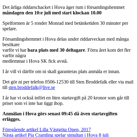
Det årliga riddarschacket i Hova äger rum i församlingshemmet
måndagen den 10:e juli med start klockan 10.00
Spelformen är 5 ronder Monrad med betänketiden 30 minuter per
spelare.
Församlingshemmet i Hova delas under riddarveckan med många
besökare
varför vi har
bara plats med 30 deltagare
. Förra året kom det fler
varför några
medlemmar i Hova SK fick avstå.
I år vill vi därför om ni skall garanteras plats anmäla er innan.
Det gör ni per telefon 0506-12530 till Sten Broddefalk eller via mail
till
sten.broddefalk@live.se
I år har vi också infört en liten startavgift på 20 kronor som går till
priser som vi inte har tiggt ihop.
Anmälan i Hova görs senast 09:45 då även startavgiften
erlägges.
Inläggsnavigering
Föregående artikel
Lilla Västgöta Open, 2017
Nästa artikel
Pia Cramling spelar simultan i Hova 8 juli