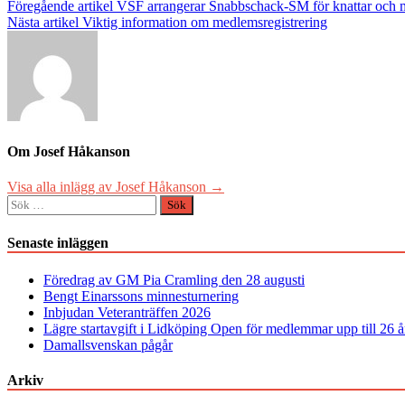
Inläggsnavigering
Föregående artikel
VSF arrangerar Snabbschack-SM för knattar och m
Nästa artikel
Viktig information om medlemsregistrering
Om Josef Håkanson
Visa alla inlägg av Josef Håkanson →
Sök
efter:
Senaste inläggen
Föredrag av GM Pia Cramling den 28 augusti
Bengt Einarssons minnesturnering
Inbjudan Veteranträffen 2026
Lägre startavgift i Lidköping Open för medlemmar upp till 26 å
Damallsvenskan pågår
Arkiv