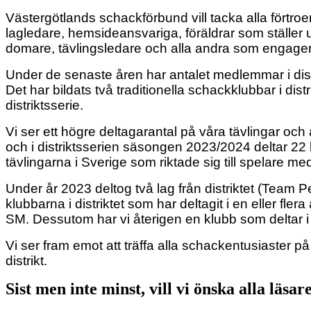
Västergötlands schackförbund vill tacka alla förtroe
lagledare, hemsideansvariga, föräldrar som ställer up
domare, tävlingsledare och alla andra som engagerar si
Under de senaste åren har antalet medlemmar i distri
Det har bildats två traditionella schackklubbar i d
distriktsserie.
Vi ser ett högre deltagarantal på våra tävlingar och 
och i distriktsserien säsongen 2023/2024 deltar 22 
tävlingarna i Sverige som riktade sig till spelare m
Under år 2023 deltog två lag från distriktet (Team 
klubbarna i distriktet som har deltagit i en eller f
SM. Dessutom har vi återigen en klubb som deltar i
Vi ser fram emot att träffa alla schackentusiaster p
distrikt.
Sist men inte minst, vill vi önska alla läsar