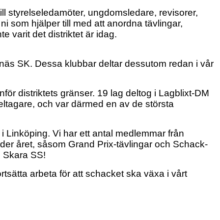
till styrelseledamöter, ungdomsledare, revisorer,
ni som hjälper till med att anordna tävlingar,
 varit det distriktet är idag.
otenäs SK. Dessa klubbar deltar dessutom redan i vår
nför distriktets gränser. 19 lag deltog i Lagblixt-DM
deltagare, och var därmed en av de största
i Linköping. Vi har ett antal medlemmar från
 under året, såsom Grand Prix-tävlingar och Schack-
n Skara SS!
tsätta arbeta för att schacket ska växa i vårt