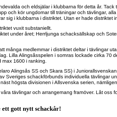
ndevalda och eldsjälar i klubbarna för detta år. Tack 
p och kör ungdomar till träningar och tävlingar, alla 
g i klubbarna i distriktet. Utan er hade distriktet inte
ktet vuxit substaniellt.
istriktet under året; Herrljunga schacksällskap och S
att många medlemmar i distriktet deltar i tävlingar uta
lag. Lilla Alingsåsspelen i somras lockade cirka 70 
ed max 1600 i ranking.
Pelaro Alingsås SS och Skara SS) i Juniorallsvenskan 
lera av Sveriges schackförbunds individuella tävlingar
 näst högsta divisionen i Allsvenska serien, nämlige
å våra tävlingar och arrangemang framöver. Låt oss for
e ett gott nytt schackår!