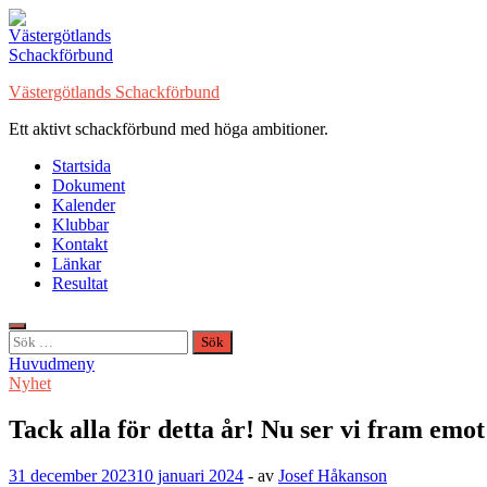
Hoppa
till
innehåll
Västergötlands Schackförbund
Ett aktivt schackförbund med höga ambitioner.
Startsida
Dokument
Kalender
Klubbar
Kontakt
Länkar
Resultat
Sök
efter:
Huvudmeny
Nyhet
Tack alla för detta år! Nu ser vi fram emo
31 december 2023
10 januari 2024
-
av
Josef Håkanson