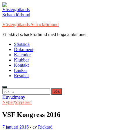
Hoppa
till
innehåll
Västergötlands Schackförbund
Ett aktivt schackförbund med höga ambitioner.
Startsida
Dokument
Kalender
Klubbar
Kontakt
Länkar
Resultat
Sök
efter:
Huvudmeny
Nyhet
/
Styrelsen
VSF Kongress 2016
7 januari 2016
-
av
Rickard