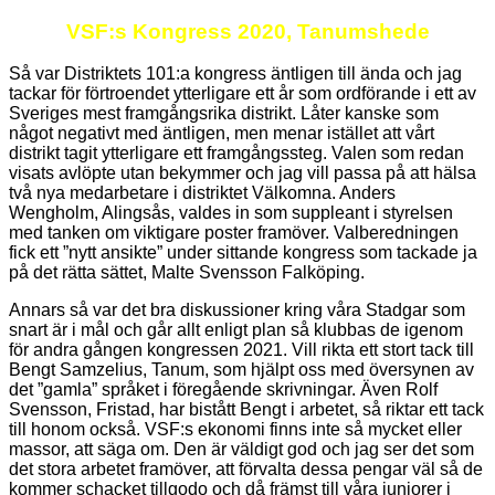
VSF:s Kongress 2020, Tanumshede
Så var Distriktets 101:a kongress äntligen till ända och jag
tackar för förtroendet ytterligare ett år som ordförande i ett av
Sveriges mest framgångsrika distrikt. Låter kanske som
något negativt med äntligen, men menar istället att vårt
distrikt tagit ytterligare ett framgångssteg. Valen som redan
visats avlöpte utan bekymmer och jag vill passa på att hälsa
två nya medarbetare i distriktet Välkomna. Anders
Wengholm, Alingsås, valdes in som suppleant i styrelsen
med tanken om viktigare poster framöver. Valberedningen
fick ett ”nytt ansikte” under sittande kongress som tackade ja
på det rätta sättet, Malte Svensson Falköping.
Annars så var det bra diskussioner kring våra Stadgar som
snart är i mål och går allt enligt plan så klubbas de igenom
för andra gången kongressen 2021. Vill rikta ett stort tack till
Bengt Samzelius, Tanum, som hjälpt oss med översynen av
det ”gamla” språket i föregående skrivningar. Även Rolf
Svensson, Fristad, har bistått Bengt i arbetet, så riktar ett tack
till honom också. VSF:s ekonomi finns inte så mycket eller
massor, att säga om. Den är väldigt god och jag ser det som
det stora arbetet framöver, att förvalta dessa pengar väl så de
kommer schacket tillgodo och då främst till våra juniorer i