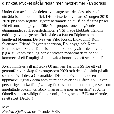
distriktet. Mycket pågår redan men mycket mer kan göras!!
Under den avslutande delen av kongressen delades priser och
utmärkelser ut och där fick Distriktsseriens vinnare säsongen 2019-
2020 pris som segrare. Tyvärr närvarade de ej, så de får sina priser
vid ett annat lämpligt tillfälle. När propositionen angående
utnämnandet av Hedersledamöter i VSF hade klubbats igenom
enhälligt av kongressen fick så dessa fyra ett Diplom samt en
långlivad blomma. De fyra var Viljo Koski, Lidköping, Rolf
Svensson, Fristad, Ingvar Andersson, Bollebygd och Kent
Emanuelsson Skara. Den sistnämnda kunde tyvärr inte närvara
p.g.a. sjukdom men jag har via telefon meddelat detta och vi
kommer på ett lämpligt sätt uppvakta honom vid ett senare tillfälle.
Avslutningsvis vill jag tacka 60 åringen Tanums SS för ett väl
genomfört värdskap för kongressen 2020 och de hade tänkt på allt
som behövs i dessa Coronatider. Distriktet överlämnade en
uppmärkt Digitalklocka som ett minne över de 60 åren!! Vill även
personligen tacka för gåvan jag fick i samband med kongressen som
innefattade boken ”Grisbok, man är inte mer än en gris” av Arne
Öhnell samt ett väldigt fint personligt brev, se bild!! Detta värmde,
så ett stort TACK!!
Mvh
Fredrik Kjellqvist
, ordförande, VSF.