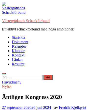
Hoppa
till
innehåll
Västergötlands Schackförbund
Ett aktivt schackförbund med höga ambitioner.
Startsida
Dokument
Kalender
Klubbar
Kontakt
Länkar
Resultat
Sök
efter:
Huvudmeny
Nyhet
Äntligen Kongress 2020
27 september 2020
26 juni 2024
-
av
Fredrik Kjellqvist