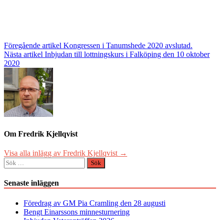
Inläggsnavigering
Föregående artikel
Kongressen i Tanumshede 2020 avslutad.
Nästa artikel
Inbjudan till lottningskurs i Falköping den 10 oktober
2020
Om Fredrik Kjellqvist
Visa alla inlägg av Fredrik Kjellqvist →
Sök
efter:
Senaste inläggen
Föredrag av GM Pia Cramling den 28 augusti
Bengt Einarssons minnesturnering