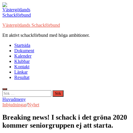
Hoppa
till
innehåll
Västergötlands Schackförbund
Ett aktivt schackförbund med höga ambitioner.
Startsida
Dokument
Kalender
Klubbar
Kontakt
Länkar
Resultat
Sök
efter:
Huvudmeny
Inbjudningar
/
Nyhet
Breaking news! I schack i det gröna 2020
kommer seniorgruppen ej att starta.