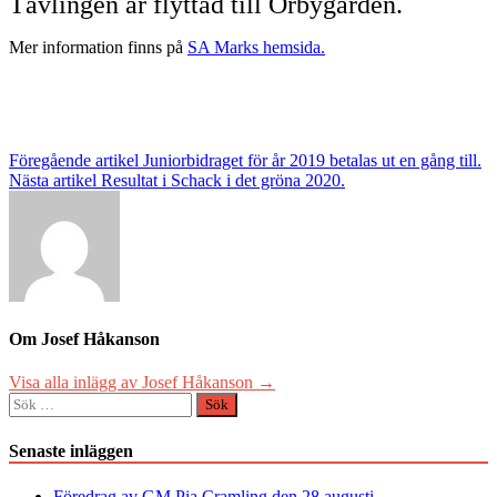
Tävlingen är flyttad till Örbygården.
Mer information finns på
SA Marks hemsida.
Inläggsnavigering
Föregående artikel
Juniorbidraget för år 2019 betalas ut en gång till.
Nästa artikel
Resultat i Schack i det gröna 2020.
Om Josef Håkanson
Visa alla inlägg av Josef Håkanson →
Sök
efter:
Senaste inläggen
Föredrag av GM Pia Cramling den 28 augusti