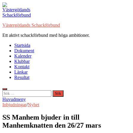
Hoppa
till
innehåll
Västergötlands Schackförbund
Ett aktivt schackförbund med höga ambitioner.
Startsida
Dokument
Kalender
Klubbar
Kontakt
Länkar
Resultat
Sök
efter:
Huvudmeny
Inbjudningar
/
Nyhet
SS Manhem bjuder in till
Manhemknatten den 26/27 mars