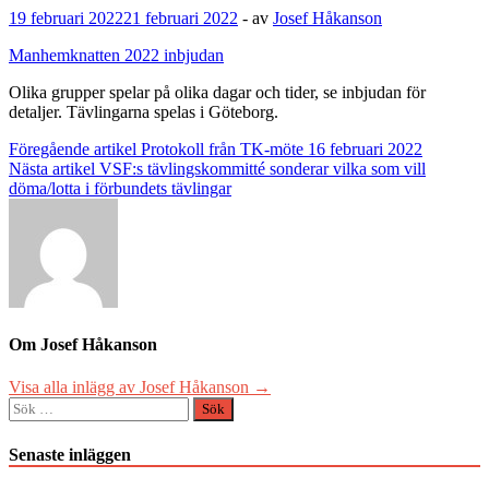
19 februari 2022
21 februari 2022
-
av
Josef Håkanson
Manhemknatten 2022 inbjudan
Olika grupper spelar på olika dagar och tider, se inbjudan för
detaljer. Tävlingarna spelas i Göteborg.
Inläggsnavigering
Föregående artikel
Protokoll från TK-möte 16 februari 2022
Nästa artikel
VSF:s tävlingskommitté sonderar vilka som vill
döma/lotta i förbundets tävlingar
Om Josef Håkanson
Visa alla inlägg av Josef Håkanson →
Sök
efter:
Senaste inläggen